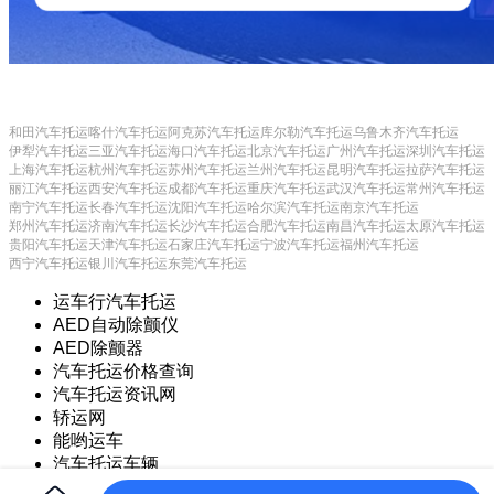
和田汽车托运
喀什汽车托运
阿克苏汽车托运
库尔勒汽车托运
乌鲁木齐汽车托运
伊犁汽车托运
三亚汽车托运
海口汽车托运
北京汽车托运
广州汽车托运
深圳汽车托运
上海汽车托运
杭州汽车托运
苏州汽车托运
兰州汽车托运
昆明汽车托运
拉萨汽车托运
丽江汽车托运
西安汽车托运
成都汽车托运
重庆汽车托运
武汉汽车托运
常州汽车托运
南宁汽车托运
长春汽车托运
沈阳汽车托运
哈尔滨汽车托运
南京汽车托运
郑州汽车托运
济南汽车托运
长沙汽车托运
合肥汽车托运
南昌汽车托运
太原汽车托运
贵阳汽车托运
天津汽车托运
石家庄汽车托运
宁波汽车托运
福州汽车托运
西宁汽车托运
银川汽车托运
东莞汽车托运
运车行汽车托运
AED自动除颤仪
AED除颤器
汽车托运价格查询
汽车托运资讯网
轿运网
能哟运车
汽车托运车辆