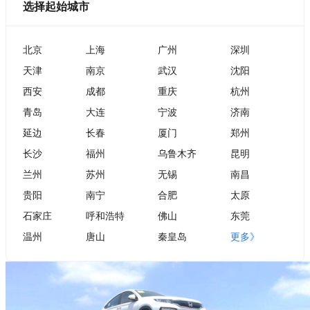
选择起始城市
北京
上海
广州
深圳
天津
南京
武汉
沈阳
西安
成都
重庆
杭州
青岛
大连
宁波
济南
延边
长春
厦门
郑州
长沙
福州
乌鲁木齐
昆明
兰州
苏州
无锡
南昌
贵阳
南宁
合肥
太原
石家庄
呼和浩特
佛山
东莞
温州
唐山
秦皇岛
更多》