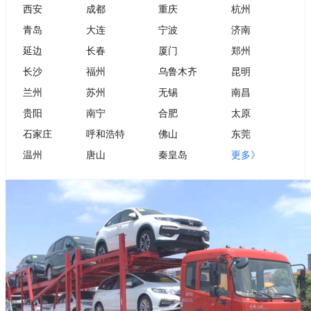
西安
成都
重庆
杭州
青岛
大连
宁波
济南
延边
长春
厦门
郑州
长沙
福州
乌鲁木齐
昆明
兰州
苏州
无锡
南昌
贵阳
南宁
合肥
太原
石家庄
呼和浩特
佛山
东莞
温州
唐山
秦皇岛
更多》