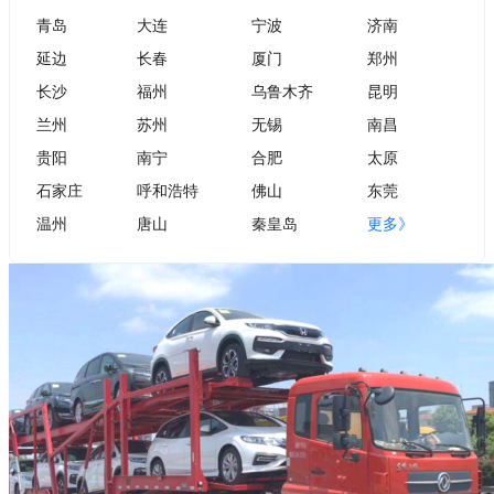
青岛
大连
宁波
济南
延边
长春
厦门
郑州
长沙
福州
乌鲁木齐
昆明
兰州
苏州
无锡
南昌
贵阳
南宁
合肥
太原
石家庄
呼和浩特
佛山
东莞
温州
唐山
秦皇岛
更多》