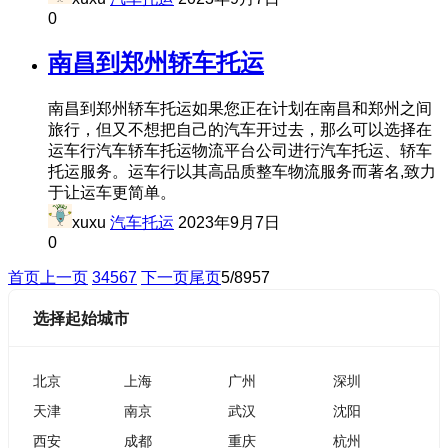
0
南昌到郑州轿车托运
南昌到郑州轿车托运如果您正在计划在南昌和郑州之间
旅行，但又不想把自己的汽车开过去，那么可以选择在
运车行汽车轿车托运物流平台公司进行汽车托运、轿车
托运服务。运车行以其高品质整车物流服务而著名,致力
于让运车更简单。
xuxu
汽车托运
2023年9月7日
0
首页
上一页
3
4
5
6
7
下一页
尾页
5/8957
选择起始城市
北京
上海
广州
深圳
天津
南京
武汉
沈阳
西安
成都
重庆
杭州