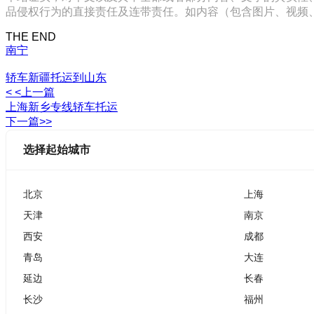
品侵权行为的直接责任及连带责任。如内容（包含图片、视频、音频、
THE END
南宁
轿车新疆托运到山东
< <上一篇
上海新乡专线轿车托运
下一篇>>
选择起始城市
北京
上海
天津
南京
西安
成都
青岛
大连
延边
长春
长沙
福州