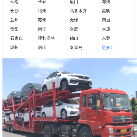
延边
长春
厦门
郑州
长沙
福州
乌鲁木齐
昆明
兰州
苏州
无锡
南昌
贵阳
南宁
合肥
太原
石家庄
呼和浩特
佛山
东莞
温州
唐山
秦皇岛
更多》