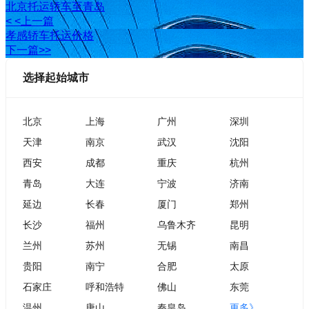
北京托运轿车至青岛
< <上一篇
孝感轿车托运价格
下一篇>>
选择起始城市
北京
上海
广州
深圳
天津
南京
武汉
沈阳
西安
成都
重庆
杭州
青岛
大连
宁波
济南
延边
长春
厦门
郑州
长沙
福州
乌鲁木齐
昆明
兰州
苏州
无锡
南昌
贵阳
南宁
合肥
太原
石家庄
呼和浩特
佛山
东莞
温州
唐山
秦皇岛
更多》