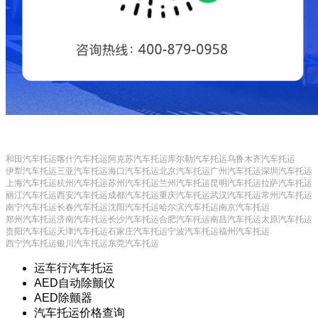
和田汽车托运
喀什汽车托运
阿克苏汽车托运
库尔勒汽车托运
乌鲁木齐汽车托运
伊犁汽车托运
三亚汽车托运
海口汽车托运
北京汽车托运
广州汽车托运
深圳汽车托运
上海汽车托运
杭州汽车托运
苏州汽车托运
兰州汽车托运
昆明汽车托运
拉萨汽车托运
丽江汽车托运
西安汽车托运
成都汽车托运
重庆汽车托运
武汉汽车托运
常州汽车托运
南宁汽车托运
长春汽车托运
沈阳汽车托运
哈尔滨汽车托运
南京汽车托运
郑州汽车托运
济南汽车托运
长沙汽车托运
合肥汽车托运
南昌汽车托运
太原汽车托运
贵阳汽车托运
天津汽车托运
石家庄汽车托运
宁波汽车托运
福州汽车托运
西宁汽车托运
银川汽车托运
东莞汽车托运
运车行汽车托运
AED自动除颤仪
AED除颤器
汽车托运价格查询