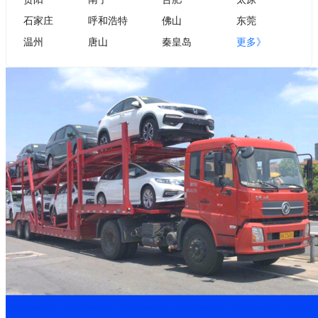
石家庄
呼和浩特
佛山
东莞
温州
唐山
秦皇岛
更多》