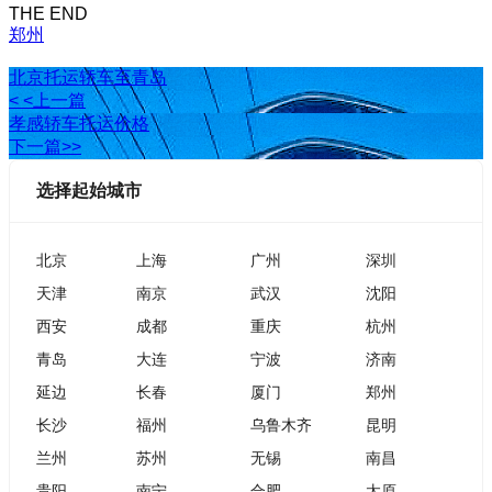
THE END
郑州
北京托运轿车至青岛
< <上一篇
孝感轿车托运价格
下一篇>>
选择起始城市
北京
上海
广州
深圳
天津
南京
武汉
沈阳
西安
成都
重庆
杭州
青岛
大连
宁波
济南
延边
长春
厦门
郑州
长沙
福州
乌鲁木齐
昆明
兰州
苏州
无锡
南昌
贵阳
南宁
合肥
太原