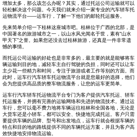
增加太多，那么该怎么办呢？其实，通过托运公司运输就可以
轻松解决这个问题。今天我们就来介绍一家专业的汽车轿车托
运物流平台——运车行，了解一下他们的邮轮托运服务。
先来简单介绍一下桂林这座城市吧。桂林位于广西的北部，是
中国著名的旅游城市之一，以山水风光闻名于世，素有“山水
甲天下”之誉。如果您还没去过桂林旅游，还真是一件非常遗
憾的事情。
而托运公司运输的好处也是非常多的，最主要的就是能够将车
辆运输到目的地，减轻车主自行驾驶的负担，同时还可以让车
主少花一些精力和时间，专注于旅游或者工作等别的方面。而
此时，运车行汽车轿车托运物流平台就是您最好的选择，他们
会为您提供高品质的整车物流服务，让您的运车更简单。
运车行汽车轿车托运物流平台专门为客户提供汽车托运、轿车
托运服务，并拥有完善的运输网络和先进的物流技术。通过运
车行，您可以毫不费力地将车辆运往桂林和全国各地，无论是
大货车还是小轿车，都可以安全、快捷地完成托运。客户只需
要提供车辆的品牌、型号和出发地点，运车行就会根据车辆的
特点和目的地的路线提供不同的车辆托运方案，并且为客户高
效快捷地安排物流运输。