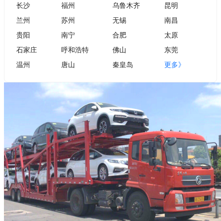
长沙
福州
乌鲁木齐
昆明
兰州
苏州
无锡
南昌
贵阳
南宁
合肥
太原
石家庄
呼和浩特
佛山
东莞
温州
唐山
秦皇岛
更多》