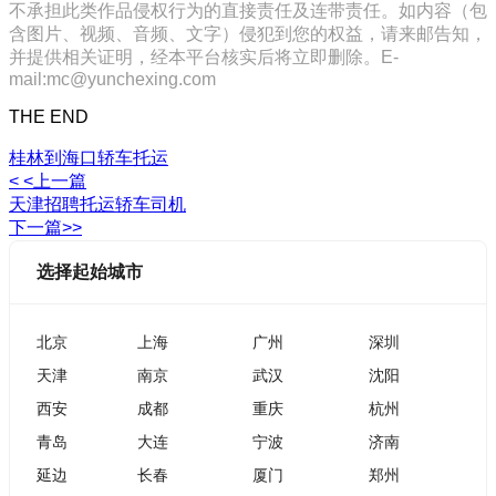
不承担此类作品侵权行为的直接责任及连带责任。如内容（包
含图片、视频、音频、文字）侵犯到您的权益，请来邮告知，
并提供相关证明，经本平台核实后将立即删除。E-
mail:mc@yunchexing.com
THE END
桂林到海口轿车托运
< <上一篇
天津招聘托运轿车司机
下一篇>>
选择起始城市
北京
上海
广州
深圳
天津
南京
武汉
沈阳
西安
成都
重庆
杭州
青岛
大连
宁波
济南
延边
长春
厦门
郑州