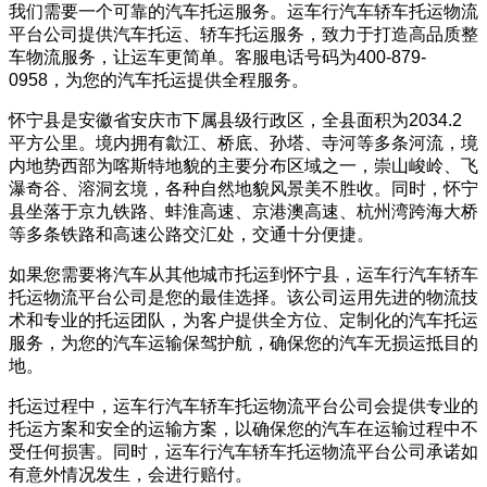
我们需要一个可靠的汽车托运服务。运车行汽车轿车托运物流
平台公司提供汽车托运、轿车托运服务，致力于打造高品质整
车物流服务，让运车更简单。客服电话号码为400-879-
0958，为您的汽车托运提供全程服务。
怀宁县是安徽省安庆市下属县级行政区，全县面积为2034.2
平方公里。境内拥有歙江、桥底、孙塔、寺河等多条河流，境
内地势西部为喀斯特地貌的主要分布区域之一，崇山峻岭、飞
瀑奇谷、溶洞玄境，各种自然地貌风景美不胜收。同时，怀宁
县坐落于京九铁路、蚌淮高速、京港澳高速、杭州湾跨海大桥
等多条铁路和高速公路交汇处，交通十分便捷。
如果您需要将汽车从其他城市托运到怀宁县，运车行汽车轿车
托运物流平台公司是您的最佳选择。该公司运用先进的物流技
术和专业的托运团队，为客户提供全方位、定制化的汽车托运
服务，为您的汽车运输保驾护航，确保您的汽车无损运抵目的
地。
托运过程中，运车行汽车轿车托运物流平台公司会提供专业的
托运方案和安全的运输方案，以确保您的汽车在运输过程中不
受任何损害。同时，运车行汽车轿车托运物流平台公司承诺如
有意外情况发生，会进行赔付。