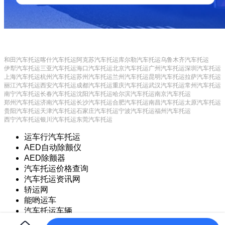
和田汽车托运
喀什汽车托运
阿克苏汽车托运
库尔勒汽车托运
乌鲁木齐汽车托运
伊犁汽车托运
三亚汽车托运
海口汽车托运
北京汽车托运
广州汽车托运
深圳汽车托运
上海汽车托运
杭州汽车托运
苏州汽车托运
兰州汽车托运
昆明汽车托运
拉萨汽车托运
丽江汽车托运
西安汽车托运
成都汽车托运
重庆汽车托运
武汉汽车托运
常州汽车托运
南宁汽车托运
长春汽车托运
沈阳汽车托运
哈尔滨汽车托运
南京汽车托运
郑州汽车托运
济南汽车托运
长沙汽车托运
合肥汽车托运
南昌汽车托运
太原汽车托运
贵阳汽车托运
天津汽车托运
石家庄汽车托运
宁波汽车托运
福州汽车托运
西宁汽车托运
银川汽车托运
东莞汽车托运
运车行汽车托运
AED自动除颤仪
AED除颤器
汽车托运价格查询
汽车托运资讯网
轿运网
能哟运车
汽车托运车辆