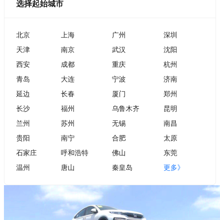
选择起始城市
北京
上海
广州
深圳
天津
南京
武汉
沈阳
西安
成都
重庆
杭州
青岛
大连
宁波
济南
延边
长春
厦门
郑州
长沙
福州
乌鲁木齐
昆明
兰州
苏州
无锡
南昌
贵阳
南宁
合肥
太原
石家庄
呼和浩特
佛山
东莞
温州
唐山
秦皇岛
更多》