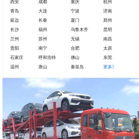
西安
成都
重庆
杭州
青岛
大连
宁波
济南
延边
长春
厦门
郑州
长沙
福州
乌鲁木齐
昆明
兰州
苏州
无锡
南昌
贵阳
南宁
合肥
太原
石家庄
呼和浩特
佛山
东莞
温州
唐山
秦皇岛
更多》