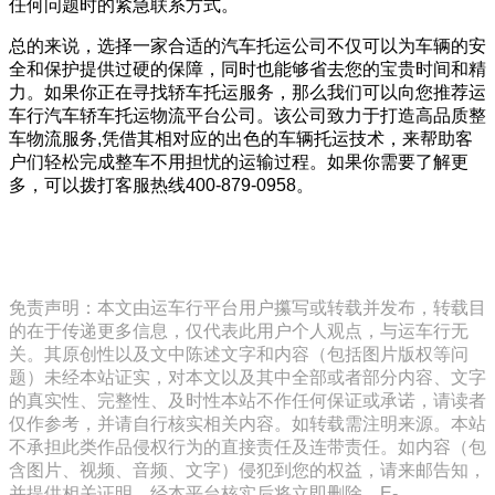
任何问题时的紧急联系方式。
总的来说，选择一家合适的汽车托运公司不仅可以为车辆的安
全和保护提供过硬的保障，同时也能够省去您的宝贵时间和精
力。如果你正在寻找轿车托运服务，那么我们可以向您推荐运
车行汽车轿车托运物流平台公司。该公司致力于打造高品质整
车物流服务,凭借其相对应的出色的车辆托运技术，来帮助客
户们轻松完成整车不用担忧的运输过程。如果你需要了解更
多，可以拨打客服热线400-879-0958。
免责声明：本文由运车行平台用户攥写或转载并发布，转载目
的在于传递更多信息，仅代表此用户个人观点，与运车行无
关。其原创性以及文中陈述文字和内容（包括图片版权等问
题）未经本站证实，对本文以及其中全部或者部分内容、文字
的真实性、完整性、及时性本站不作任何保证或承诺，请读者
仅作参考，并请自行核实相关内容。如转载需注明来源。本站
不承担此类作品侵权行为的直接责任及连带责任。如内容（包
含图片、视频、音频、文字）侵犯到您的权益，请来邮告知，
并提供相关证明，经本平台核实后将立即删除。E-