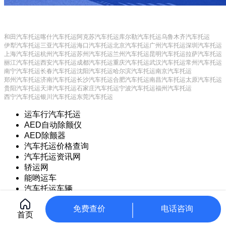
和田汽车托运
喀什汽车托运
阿克苏汽车托运
库尔勒汽车托运
乌鲁木齐汽车托运
伊犁汽车托运
三亚汽车托运
海口汽车托运
北京汽车托运
广州汽车托运
深圳汽车托运
上海汽车托运
杭州汽车托运
苏州汽车托运
兰州汽车托运
昆明汽车托运
拉萨汽车托运
丽江汽车托运
西安汽车托运
成都汽车托运
重庆汽车托运
武汉汽车托运
常州汽车托运
南宁汽车托运
长春汽车托运
沈阳汽车托运
哈尔滨汽车托运
南京汽车托运
郑州汽车托运
济南汽车托运
长沙汽车托运
合肥汽车托运
南昌汽车托运
太原汽车托运
贵阳汽车托运
天津汽车托运
石家庄汽车托运
宁波汽车托运
福州汽车托运
西宁汽车托运
银川汽车托运
东莞汽车托运
运车行汽车托运
AED自动除颤仪
AED除颤器
汽车托运价格查询
汽车托运资讯网
轿运网
能哟运车
汽车托运车辆
Copyright © 2021 常州甲保御网络科技有限公司
CorePress
免费查价
电话咨询
首页
苏ICP备17025925号-8