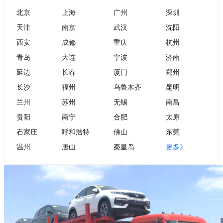
北京
上海
广州
深圳
天津
南京
武汉
沈阳
西安
成都
重庆
杭州
青岛
大连
宁波
济南
延边
长春
厦门
郑州
长沙
福州
乌鲁木齐
昆明
兰州
苏州
无锡
南昌
贵阳
南宁
合肥
太原
石家庄
呼和浩特
佛山
东莞
温州
唐山
秦皇岛
更多》