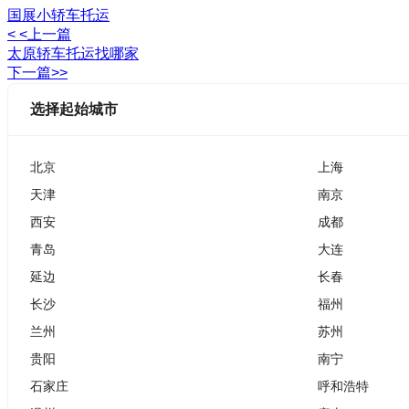
国展小轿车托运
< <上一篇
太原轿车托运找哪家
下一篇>>
选择起始城市
北京
上海
天津
南京
西安
成都
青岛
大连
延边
长春
长沙
福州
兰州
苏州
贵阳
南宁
石家庄
呼和浩特