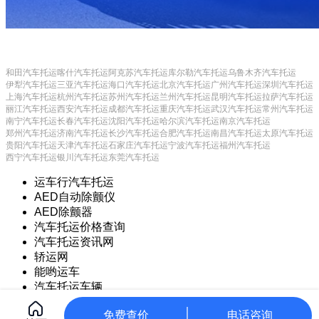
和田汽车托运
喀什汽车托运
阿克苏汽车托运
库尔勒汽车托运
乌鲁木齐汽车托运
伊犁汽车托运
三亚汽车托运
海口汽车托运
北京汽车托运
广州汽车托运
深圳汽车托运
上海汽车托运
杭州汽车托运
苏州汽车托运
兰州汽车托运
昆明汽车托运
拉萨汽车托运
丽江汽车托运
西安汽车托运
成都汽车托运
重庆汽车托运
武汉汽车托运
常州汽车托运
南宁汽车托运
长春汽车托运
沈阳汽车托运
哈尔滨汽车托运
南京汽车托运
郑州汽车托运
济南汽车托运
长沙汽车托运
合肥汽车托运
南昌汽车托运
太原汽车托运
贵阳汽车托运
天津汽车托运
石家庄汽车托运
宁波汽车托运
福州汽车托运
西宁汽车托运
银川汽车托运
东莞汽车托运
运车行汽车托运
AED自动除颤仪
AED除颤器
汽车托运价格查询
汽车托运资讯网
轿运网
能哟运车
汽车托运车辆
Copyright © 2021 常州甲保御网络科技有限公司
CorePress
免费查价
电话咨询