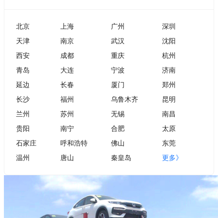
北京
上海
广州
深圳
天津
南京
武汉
沈阳
西安
成都
重庆
杭州
青岛
大连
宁波
济南
延边
长春
厦门
郑州
长沙
福州
乌鲁木齐
昆明
兰州
苏州
无锡
南昌
贵阳
南宁
合肥
太原
石家庄
呼和浩特
佛山
东莞
温州
唐山
秦皇岛
更多》