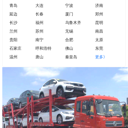
青岛
大连
宁波
济南
延边
长春
厦门
郑州
长沙
福州
乌鲁木齐
昆明
兰州
苏州
无锡
南昌
贵阳
南宁
合肥
太原
石家庄
呼和浩特
佛山
东莞
温州
唐山
秦皇岛
更多》