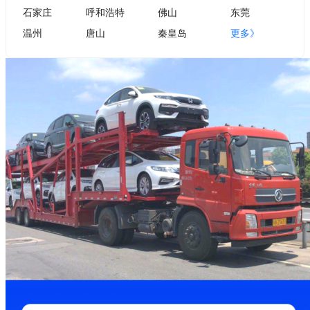
石家庄
呼和浩特
佛山
东莞
温州
唐山
秦皇岛
更多》