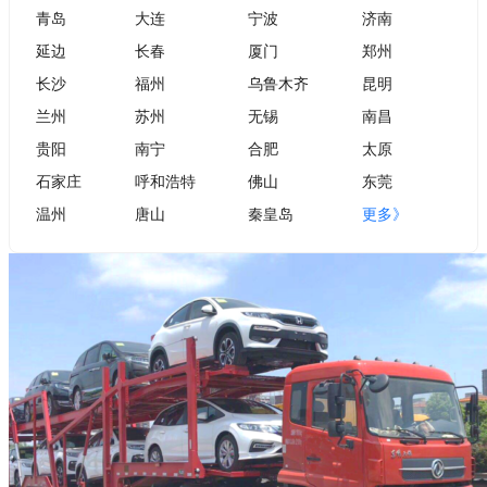
青岛
大连
宁波
济南
延边
长春
厦门
郑州
长沙
福州
乌鲁木齐
昆明
兰州
苏州
无锡
南昌
贵阳
南宁
合肥
太原
石家庄
呼和浩特
佛山
东莞
温州
唐山
秦皇岛
更多》