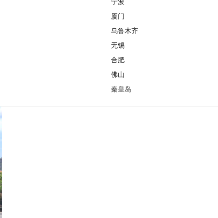
宁波
厦门
乌鲁木齐
无锡
合肥
佛山
秦皇岛