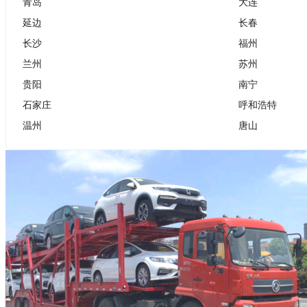
青岛
大连
延边
长春
长沙
福州
兰州
苏州
贵阳
南宁
石家庄
呼和浩特
温州
唐山