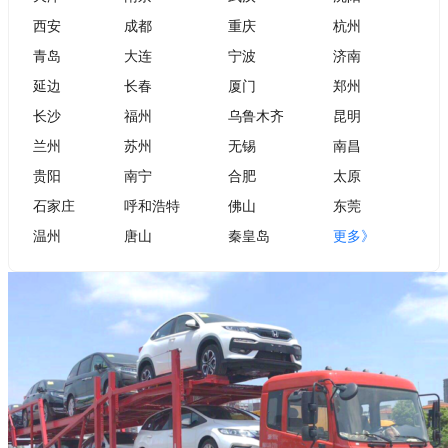
西安
成都
重庆
杭州
青岛
大连
宁波
济南
延边
长春
厦门
郑州
长沙
福州
乌鲁木齐
昆明
兰州
苏州
无锡
南昌
贵阳
南宁
合肥
太原
石家庄
呼和浩特
佛山
东莞
温州
唐山
秦皇岛
更多》