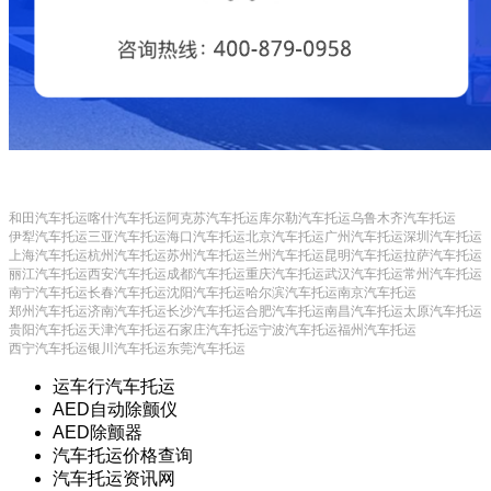
和田汽车托运
喀什汽车托运
阿克苏汽车托运
库尔勒汽车托运
乌鲁木齐汽车托运
伊犁汽车托运
三亚汽车托运
海口汽车托运
北京汽车托运
广州汽车托运
深圳汽车托运
上海汽车托运
杭州汽车托运
苏州汽车托运
兰州汽车托运
昆明汽车托运
拉萨汽车托运
丽江汽车托运
西安汽车托运
成都汽车托运
重庆汽车托运
武汉汽车托运
常州汽车托运
南宁汽车托运
长春汽车托运
沈阳汽车托运
哈尔滨汽车托运
南京汽车托运
郑州汽车托运
济南汽车托运
长沙汽车托运
合肥汽车托运
南昌汽车托运
太原汽车托运
贵阳汽车托运
天津汽车托运
石家庄汽车托运
宁波汽车托运
福州汽车托运
西宁汽车托运
银川汽车托运
东莞汽车托运
运车行汽车托运
AED自动除颤仪
AED除颤器
汽车托运价格查询
汽车托运资讯网