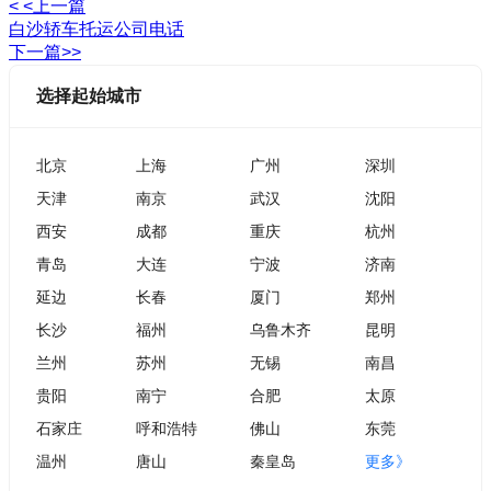
< <上一篇
白沙轿车托运公司电话
下一篇>>
选择起始城市
北京
上海
广州
深圳
天津
南京
武汉
沈阳
西安
成都
重庆
杭州
青岛
大连
宁波
济南
延边
长春
厦门
郑州
长沙
福州
乌鲁木齐
昆明
兰州
苏州
无锡
南昌
贵阳
南宁
合肥
太原
石家庄
呼和浩特
佛山
东莞
温州
唐山
秦皇岛
更多》