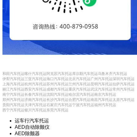
和田汽车托运
喀什汽车托运
阿克苏汽车托运
库尔勒汽车托运
乌鲁木齐汽车托运
伊犁汽车托运
三亚汽车托运
海口汽车托运
北京汽车托运
广州汽车托运
深圳汽车托运
上海汽车托运
杭州汽车托运
苏州汽车托运
兰州汽车托运
昆明汽车托运
拉萨汽车托运
丽江汽车托运
西安汽车托运
成都汽车托运
重庆汽车托运
武汉汽车托运
常州汽车托运
南宁汽车托运
长春汽车托运
沈阳汽车托运
哈尔滨汽车托运
南京汽车托运
郑州汽车托运
济南汽车托运
长沙汽车托运
合肥汽车托运
南昌汽车托运
太原汽车托运
贵阳汽车托运
天津汽车托运
石家庄汽车托运
宁波汽车托运
福州汽车托运
西宁汽车托运
银川汽车托运
东莞汽车托运
运车行汽车托运
AED自动除颤仪
AED除颤器