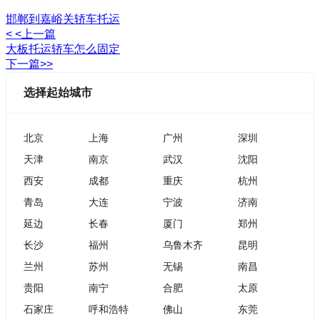
邯郸到嘉峪关轿车托运
< <上一篇
大板托运轿车怎么固定
下一篇>>
选择起始城市
北京
上海
广州
深圳
天津
南京
武汉
沈阳
西安
成都
重庆
杭州
青岛
大连
宁波
济南
延边
长春
厦门
郑州
长沙
福州
乌鲁木齐
昆明
兰州
苏州
无锡
南昌
贵阳
南宁
合肥
太原
石家庄
呼和浩特
佛山
东莞