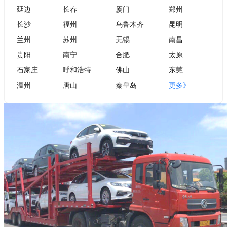
延边
长春
厦门
郑州
长沙
福州
乌鲁木齐
昆明
兰州
苏州
无锡
南昌
贵阳
南宁
合肥
太原
石家庄
呼和浩特
佛山
东莞
温州
唐山
秦皇岛
更多》