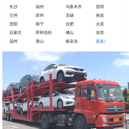
长沙
福州
乌鲁木齐
昆明
兰州
苏州
无锡
南昌
贵阳
南宁
合肥
太原
石家庄
呼和浩特
佛山
东莞
温州
唐山
秦皇岛
更多》