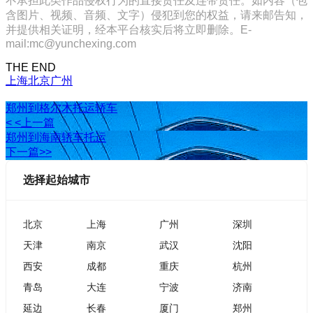
不承担此类作品侵权行为的直接责任及连带责任。如内容（包
含图片、视频、音频、文字）侵犯到您的权益，请来邮告知，
并提供相关证明，经本平台核实后将立即删除。E-
mail:mc@yunchexing.com
THE END
上海
北京
广州
郑州到格尔木托运轿车
< <上一篇
郑州到海南轿车托运
下一篇>>
选择起始城市
北京
上海
广州
深圳
天津
南京
武汉
沈阳
西安
成都
重庆
杭州
青岛
大连
宁波
济南
延边
长春
厦门
郑州