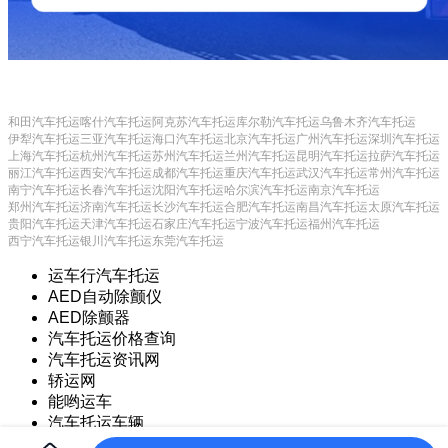
和田汽车托运
喀什汽车托运
阿克苏汽车托运
库尔勒汽车托运
乌鲁木齐汽车托运
伊犁汽车托运
三亚汽车托运
海口汽车托运
北京汽车托运
广州汽车托运
深圳汽车托运
上海汽车托运
杭州汽车托运
苏州汽车托运
兰州汽车托运
昆明汽车托运
拉萨汽车托运
丽江汽车托运
西安汽车托运
成都汽车托运
重庆汽车托运
武汉汽车托运
常州汽车托运
南宁汽车托运
长春汽车托运
沈阳汽车托运
哈尔滨汽车托运
南京汽车托运
郑州汽车托运
济南汽车托运
长沙汽车托运
合肥汽车托运
南昌汽车托运
太原汽车托运
贵阳汽车托运
天津汽车托运
石家庄汽车托运
宁波汽车托运
福州汽车托运
西宁汽车托运
银川汽车托运
东莞汽车托运
运车行汽车托运
AED自动除颤仪
AED除颤器
汽车托运价格查询
汽车托运资讯网
轿运网
能哟运车
汽车托运车辆