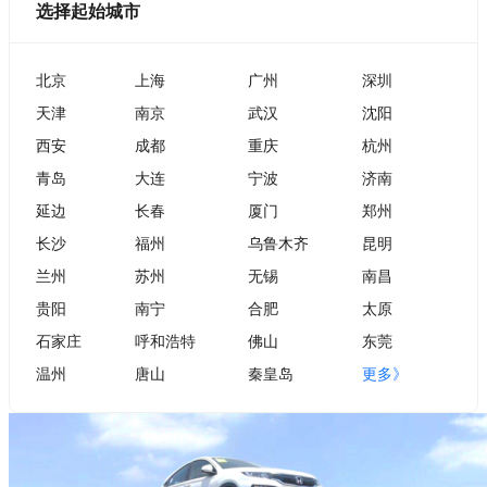
选择起始城市
北京
上海
广州
深圳
天津
南京
武汉
沈阳
西安
成都
重庆
杭州
青岛
大连
宁波
济南
延边
长春
厦门
郑州
长沙
福州
乌鲁木齐
昆明
兰州
苏州
无锡
南昌
贵阳
南宁
合肥
太原
石家庄
呼和浩特
佛山
东莞
温州
唐山
秦皇岛
更多》