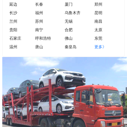
延边
长春
厦门
郑州
长沙
福州
乌鲁木齐
昆明
兰州
苏州
无锡
南昌
贵阳
南宁
合肥
太原
石家庄
呼和浩特
佛山
东莞
温州
唐山
秦皇岛
更多》