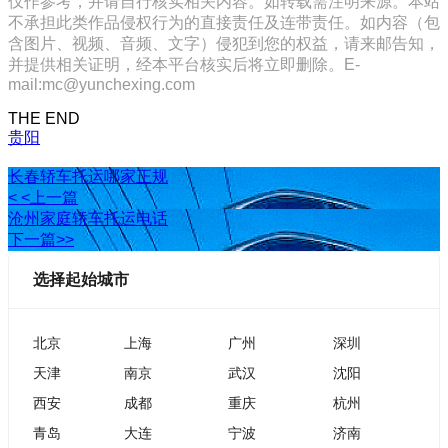
仅作参考，并请自行核实相关内容。如转载需注明来源。本站
不承担此类作品侵权行为的直接责任及连带责任。如内容（包
含图片、视频、音频、文字）侵犯到您的权益，请来邮告知，
并提供相关证明，经本平台核实后将立即删除。E-
mail:mc@yunchexing.com
THE END
贵阳
长春轿车托运哪家正规
< <上一篇
沧州家庭轿车托运电话
下一篇>>
选择起始城市
北京
上海
广州
深圳
天津
南京
武汉
沈阳
西安
成都
重庆
杭州
青岛
大连
宁波
济南