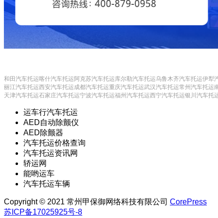
和田汽车托运
喀什汽车托运
阿克苏汽车托运
库尔勒汽车托运
乌鲁木齐汽车托运
伊犁
丽江汽车托运
西安汽车托运
成都汽车托运
重庆汽车托运
武汉汽车托运
常州汽车托运
天津汽车托运
石家庄汽车托运
宁波汽车托运
福州汽车托运
西宁汽车托运
银川汽车托
运车行汽车托运
AED自动除颤仪
AED除颤器
汽车托运价格查询
汽车托运资讯网
轿运网
能哟运车
汽车托运车辆
Copyright © 2021 常州甲保御网络科技有限公司
CorePress
苏ICP备17025925号-8