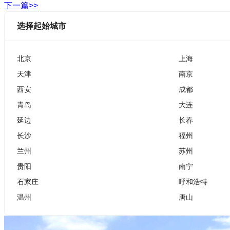
下一篇>>
选择起始城市
北京
上海
天津
南京
西安
成都
青岛
大连
延边
长春
长沙
福州
兰州
苏州
贵阳
南宁
石家庄
呼和浩特
温州
唐山