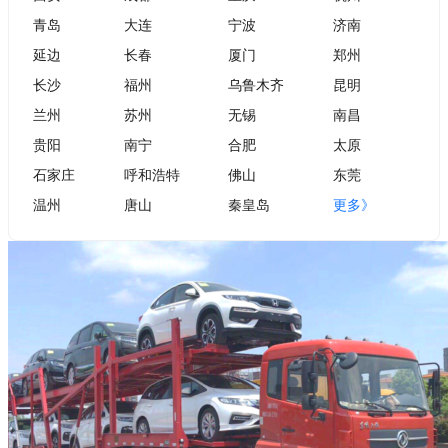
青岛
大连
宁波
济南
延边
长春
厦门
郑州
长沙
福州
乌鲁木齐
昆明
兰州
苏州
无锡
南昌
贵阳
南宁
合肥
太原
石家庄
呼和浩特
佛山
东莞
温州
唐山
秦皇岛
更多》