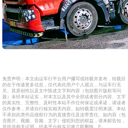
免责声明：本文由运车行平台用户攥写或转载并发布，转载目
的在于传递更多信息，仅代表此用户个人观点，与运车行无
关。其原创性以及文中陈述文字和内容（包括图片版权等问
题）未经本站证实，对本文以及其中全部或者部分内容、文字
的真实性、完整性、及时性本站不作任何保证或承诺，请读者
仅作参考，并请自行核实相关内容。如转载需注明来源。本站
不承担此类作品侵权行为的直接责任及连带责任。如内容（包
含图片、视频、音频、文字）侵犯到您的权益，请来邮告知，
并提供相关证明，经本平台核实后将立即删除。E-