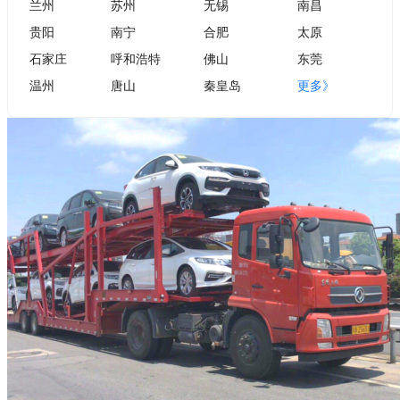
兰州
苏州
无锡
南昌
贵阳
南宁
合肥
太原
石家庄
呼和浩特
佛山
东莞
温州
唐山
秦皇岛
更多》