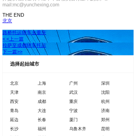
mail:mc@yunchexing.com
THE END
北京
路桥托运轿车去重庆
< <上一篇
拉萨至成都轿车托运
下一篇>>
选择起始城市
北京
上海
广州
深圳
天津
南京
武汉
沈阳
西安
成都
重庆
杭州
青岛
大连
宁波
济南
延边
长春
厦门
郑州
长沙
福州
乌鲁木齐
昆明