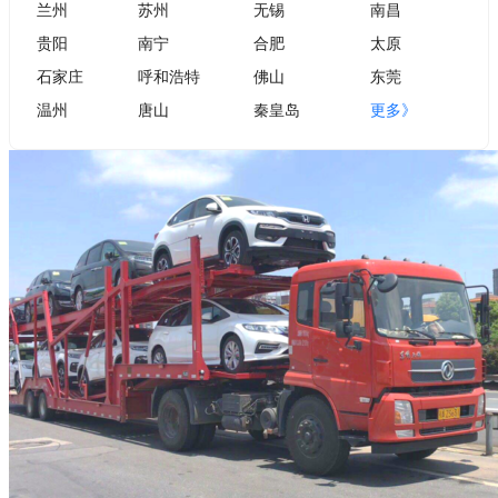
兰州
苏州
无锡
南昌
贵阳
南宁
合肥
太原
石家庄
呼和浩特
佛山
东莞
温州
唐山
秦皇岛
更多》