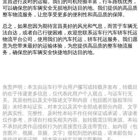
宜昌进行及时的运输。我们的司机经验丰富，行车路线优秀，
可以确保您的车辆安全无损地到达目的地。我们提供的高品质
整车物流服务，让您享受更多的便利性和高品质的保障。
总之，如果您因为期待宜昌美好的风光和气息，而苦于车辆无
法自达，或者自己行驶困难，欢迎您联系运车行汽车轿车托运
物流平台公司，使用我们的汽车托运，轿车托运服务。我们愿
意为您带来最好的运输体验，为您提供高品质的整车物流服
务，确保您的车辆安全快捷地到达目的地。
免责声明：本文由运车行平台用户攥写或转载并发布，转载目
的在于传递更多信息，仅代表此用户个人观点，与运车行无
关。其原创性以及文中陈述文字和内容（包括图片版权等问
题）未经本站证实，对本文以及其中全部或者部分内容、文字
的真实性、完整性、及时性本站不作任何保证或承诺，请读者
仅作参考，并请自行核实相关内容。如转载需注明来源。本站
不承担此类作品侵权行为的直接责任及连带责任。如内容（包
含图片、视频、音频、文字）侵犯到您的权益，请来邮告知，
并提供相关证明，经本平台核实后将立即删除。E-