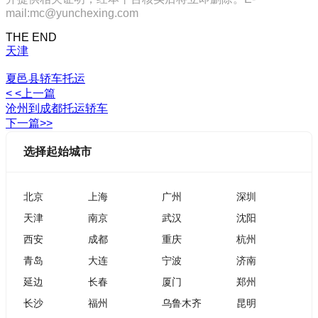
mail:mc@yunchexing.com
THE END
天津
夏邑县轿车托运
< <上一篇
沧州到成都托运轿车
下一篇>>
选择起始城市
北京
上海
广州
深圳
天津
南京
武汉
沈阳
西安
成都
重庆
杭州
青岛
大连
宁波
济南
延边
长春
厦门
郑州
长沙
福州
乌鲁木齐
昆明