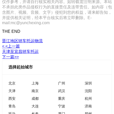
仅作参考，并请自行核实相关内容。如转载需注明来源。本站
不承担此类作品侵权行为的直接责任及连带责任。如内容（包
含图片、视频、音频、文字）侵犯到您的权益，请来邮告知，
并提供相关证明，经本平台核实后将立即删除。E-
mail:mc@yunchexing.com
THE END
晋江地区轿车托运物流
< <上一篇
天津至宜昌轿车托运
下一篇>>
选择起始城市
北京
上海
广州
深圳
天津
南京
武汉
沈阳
西安
成都
重庆
杭州
青岛
大连
宁波
济南
延边
长春
厦门
郑州