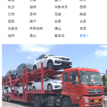
长沙
福州
乌鲁木齐
昆明
兰州
苏州
无锡
南昌
贵阳
南宁
合肥
太原
石家庄
呼和浩特
佛山
东莞
温州
唐山
秦皇岛
更多》