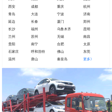
西安
成都
重庆
杭州
青岛
大连
宁波
济南
延边
长春
厦门
郑州
长沙
福州
乌鲁木齐
昆明
兰州
苏州
无锡
南昌
贵阳
南宁
合肥
太原
石家庄
呼和浩特
佛山
东莞
温州
唐山
秦皇岛
更多》