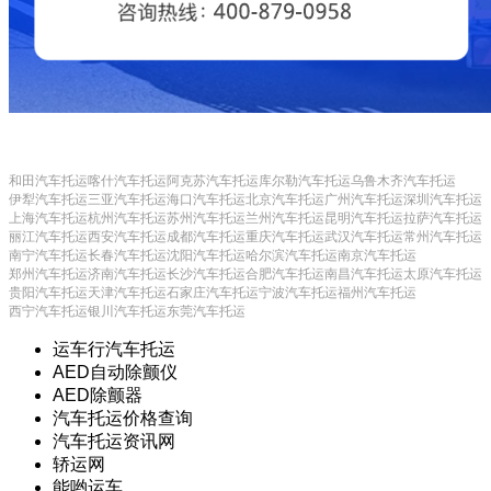
和田汽车托运
喀什汽车托运
阿克苏汽车托运
库尔勒汽车托运
乌鲁木齐汽车托运
伊犁汽车托运
三亚汽车托运
海口汽车托运
北京汽车托运
广州汽车托运
深圳汽车托运
上海汽车托运
杭州汽车托运
苏州汽车托运
兰州汽车托运
昆明汽车托运
拉萨汽车托运
丽江汽车托运
西安汽车托运
成都汽车托运
重庆汽车托运
武汉汽车托运
常州汽车托运
南宁汽车托运
长春汽车托运
沈阳汽车托运
哈尔滨汽车托运
南京汽车托运
郑州汽车托运
济南汽车托运
长沙汽车托运
合肥汽车托运
南昌汽车托运
太原汽车托运
贵阳汽车托运
天津汽车托运
石家庄汽车托运
宁波汽车托运
福州汽车托运
西宁汽车托运
银川汽车托运
东莞汽车托运
运车行汽车托运
AED自动除颤仪
AED除颤器
汽车托运价格查询
汽车托运资讯网
轿运网
能哟运车