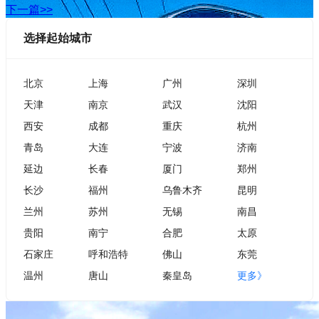
下一篇>>
选择起始城市
北京
上海
广州
深圳
天津
南京
武汉
沈阳
西安
成都
重庆
杭州
青岛
大连
宁波
济南
延边
长春
厦门
郑州
长沙
福州
乌鲁木齐
昆明
兰州
苏州
无锡
南昌
贵阳
南宁
合肥
太原
石家庄
呼和浩特
佛山
东莞
温州
唐山
秦皇岛
更多》