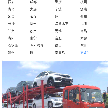
西安
成都
重庆
杭州
青岛
大连
宁波
济南
延边
长春
厦门
郑州
长沙
福州
乌鲁木齐
昆明
兰州
苏州
无锡
南昌
贵阳
南宁
合肥
太原
石家庄
呼和浩特
佛山
东莞
温州
唐山
秦皇岛
更多》