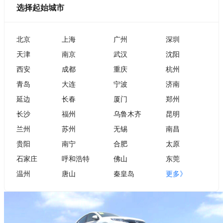
选择起始城市
北京
上海
广州
深圳
天津
南京
武汉
沈阳
西安
成都
重庆
杭州
青岛
大连
宁波
济南
延边
长春
厦门
郑州
长沙
福州
乌鲁木齐
昆明
兰州
苏州
无锡
南昌
贵阳
南宁
合肥
太原
石家庄
呼和浩特
佛山
东莞
温州
唐山
秦皇岛
更多》