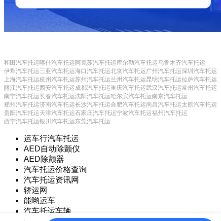
和田汽车托运
喀什汽车托运
阿克苏汽车托运
库尔勒汽车托运
乌鲁木齐汽车托运
伊犁汽车托运
三亚汽车托运
海口汽车托运
北京汽车托运
广州汽车托运
深圳汽车托运
上海汽车托运
杭州汽车托运
苏州汽车托运
兰州汽车托运
昆明汽车托运
拉萨汽车托运
丽江汽车托运
西安汽车托运
成都汽车托运
重庆汽车托运
武汉汽车托运
常州汽车托运
南宁汽车托运
长春汽车托运
沈阳汽车托运
哈尔滨汽车托运
南京汽车托运
郑州汽车托运
济南汽车托运
长沙汽车托运
合肥汽车托运
南昌汽车托运
太原汽车托运
贵阳汽车托运
天津汽车托运
石家庄汽车托运
宁波汽车托运
福州汽车托运
西宁汽车托运
银川汽车托运
东莞汽车托运
运车行汽车托运
AED自动除颤仪
AED除颤器
汽车托运价格查询
汽车托运资讯网
轿运网
能哟运车
汽车托运车辆