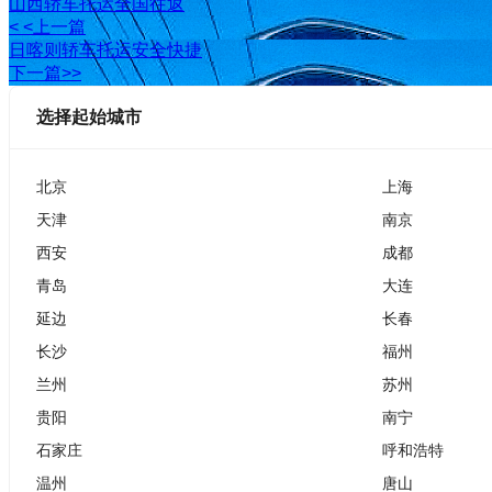
山西轿车托运全国往返
< <上一篇
日喀则轿车托运安全快捷
下一篇>>
选择起始城市
北京
上海
天津
南京
西安
成都
青岛
大连
延边
长春
长沙
福州
兰州
苏州
贵阳
南宁
石家庄
呼和浩特
温州
唐山