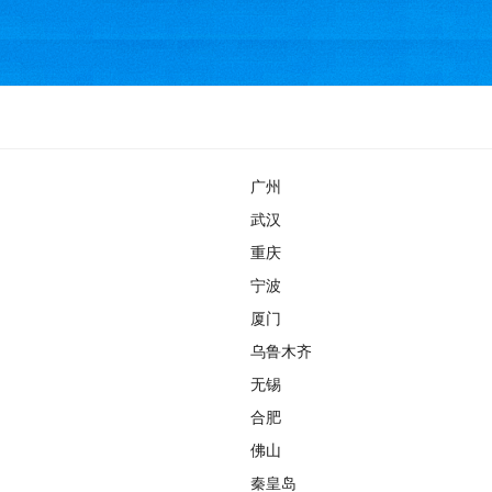
广州
武汉
重庆
宁波
厦门
乌鲁木齐
无锡
合肥
佛山
秦皇岛