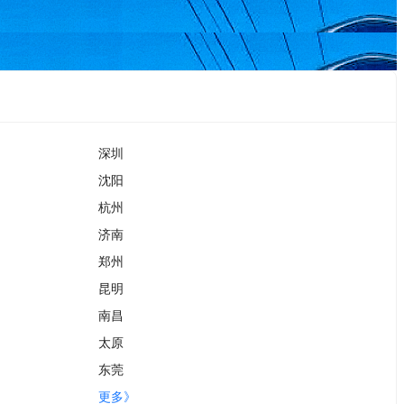
深圳
沈阳
杭州
济南
郑州
昆明
南昌
太原
东莞
更多》