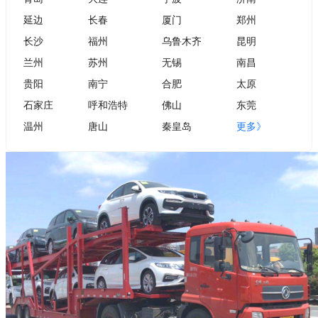
延边
长春
厦门
郑州
长沙
福州
乌鲁木齐
昆明
兰州
苏州
无锡
南昌
贵阳
南宁
合肥
太原
石家庄
呼和浩特
佛山
东莞
温州
唐山
秦皇岛
更多》