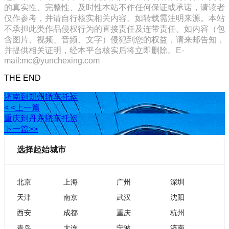
的真实性、完整性、及时性本站不作任何保证或承诺，请读者
仅作参考，并请自行核实相关内容。如转载需注明来源。本站
不承担此类作品侵权行为的直接责任及连带责任。如内容（包
含图片、视频、音频、文字）侵犯到您的权益，请来邮告知，
并提供相关证明，经本平台核实后将立即删除。E-
mail:mc@yunchexing.com
THE END
济南到郑州轿车托运
< <上一篇
重庆到丹东轿车托运
下一篇>>
选择起始城市
北京
上海
广州
深圳
天津
南京
武汉
沈阳
西安
成都
重庆
杭州
青岛
大连
宁波
济南