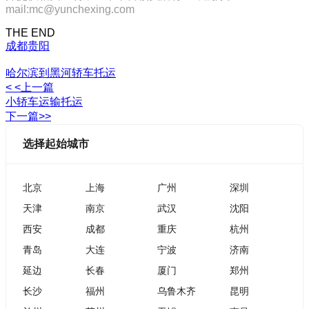
mail:mc@yunchexing.com
THE END
成都
贵阳
哈尔滨到黑河轿车托运
< <上一篇
小轿车运输托运
下一篇>>
选择起始城市
北京
上海
广州
深圳
天津
南京
武汉
沈阳
西安
成都
重庆
杭州
青岛
大连
宁波
济南
延边
长春
厦门
郑州
长沙
福州
乌鲁木齐
昆明