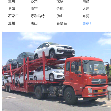
兰州
苏州
无锡
南昌
贵阳
南宁
合肥
太原
石家庄
呼和浩特
佛山
东莞
温州
唐山
秦皇岛
更多》