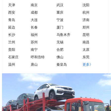
天津
南京
武汉
沈阳
西安
成都
重庆
杭州
青岛
大连
宁波
济南
延边
长春
厦门
郑州
长沙
福州
乌鲁木齐
昆明
兰州
苏州
无锡
南昌
贵阳
南宁
合肥
太原
石家庄
呼和浩特
佛山
东莞
温州
唐山
秦皇岛
更多》