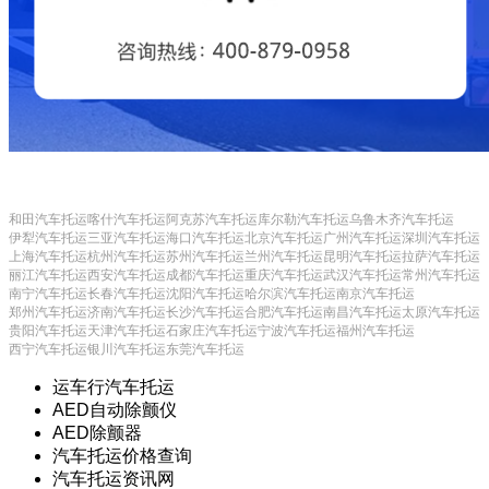
和田汽车托运
喀什汽车托运
阿克苏汽车托运
库尔勒汽车托运
乌鲁木齐汽车托运
伊犁汽车托运
三亚汽车托运
海口汽车托运
北京汽车托运
广州汽车托运
深圳汽车托运
上海汽车托运
杭州汽车托运
苏州汽车托运
兰州汽车托运
昆明汽车托运
拉萨汽车托运
丽江汽车托运
西安汽车托运
成都汽车托运
重庆汽车托运
武汉汽车托运
常州汽车托运
南宁汽车托运
长春汽车托运
沈阳汽车托运
哈尔滨汽车托运
南京汽车托运
郑州汽车托运
济南汽车托运
长沙汽车托运
合肥汽车托运
南昌汽车托运
太原汽车托运
贵阳汽车托运
天津汽车托运
石家庄汽车托运
宁波汽车托运
福州汽车托运
西宁汽车托运
银川汽车托运
东莞汽车托运
运车行汽车托运
AED自动除颤仪
AED除颤器
汽车托运价格查询
汽车托运资讯网