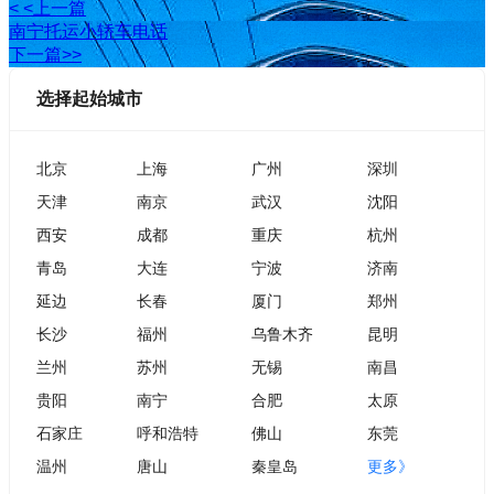
< <上一篇
南宁托运小轿车电话
下一篇>>
选择起始城市
北京
上海
广州
深圳
天津
南京
武汉
沈阳
西安
成都
重庆
杭州
青岛
大连
宁波
济南
延边
长春
厦门
郑州
长沙
福州
乌鲁木齐
昆明
兰州
苏州
无锡
南昌
贵阳
南宁
合肥
太原
石家庄
呼和浩特
佛山
东莞
温州
唐山
秦皇岛
更多》