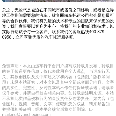
总之，无论您是被迫在不同城市或省份之间移动，或者是在异
地工作期间需要您的汽车，鲅鱼圈轿车托运公司都会是您最可
靠的合作伙伴。我们有先进的技术和专业的团队来保护您的投
资，我们宣誓要以客户为中心，将我们的专业知识和技术，以
实际行动赋予每一位客户。联系我们的客服热线400-879-
0958，立即享受优质的汽车托运服务吧!
免责声明：本文由运车行平台用户攥写或转载并发布，转载目
的在于传递更多信息，仅代表此用户个人观点，与运车行无
关。其原创性以及文中陈述文字和内容（包括图片版权等问
题）未经本站证实，对本文以及其中全部或者部分内容、文字
的真实性、完整性、及时性本站不作任何保证或承诺，请读者
仅作参考，并请自行核实相关内容。如转载需注明来源。本站
不承担此类作品侵权行为的直接责任及连带责任。如内容（包
含图片、视频、音频、文字）侵犯到您的权益，请来邮告知，
并提供相关证明，经本平台核实后将立即删除。E-
mail:mc@yunchexing.com