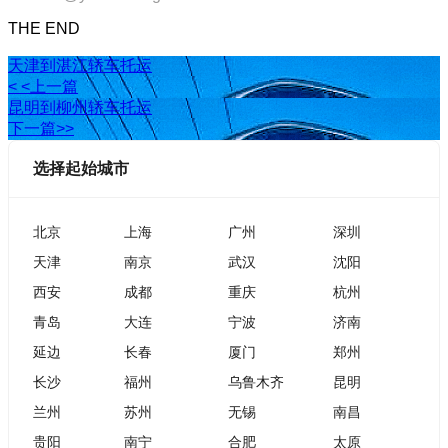
THE END
天津到湛江轿车托运
< <上一篇
昆明到柳州轿车托运
下一篇>>
选择起始城市
北京
上海
广州
深圳
天津
南京
武汉
沈阳
西安
成都
重庆
杭州
青岛
大连
宁波
济南
延边
长春
厦门
郑州
长沙
福州
乌鲁木齐
昆明
兰州
苏州
无锡
南昌
贵阳
南宁
合肥
太原