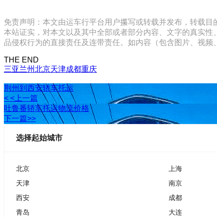
免责声明：本文由运车行平台用户攥写或转载并发布，转载目
本站证实，对本文以及其中全部或者部分内容、文字的真实性
品侵权行为的直接责任及连带责任。如内容（包含图片、视频、音频、
THE END
三亚
兰州
北京
天津
成都
重庆
荆州到西安轿车托运
< <上一篇
吐鲁番轿车托运物流价格
下一篇>>
选择起始城市
北京
上海
天津
南京
西安
成都
青岛
大连