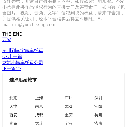
仅作参考，并请自行核实相关内容。如转载需注明来源。本站
不承担此类作品侵权行为的直接责任及连带责任。如内容（包
含图片、视频、音频、文字）侵犯到您的权益，请来邮告知，
并提供相关证明，经本平台核实后将立即删除。E-
mail:mc@yunchexing.com
THE END
西安
泸州到南宁轿车托运
< <上一篇
龙岩小轿车托运公司
下一篇>>
选择起始城市
北京
上海
广州
深圳
天津
南京
武汉
沈阳
西安
成都
重庆
杭州
青岛
大连
宁波
济南