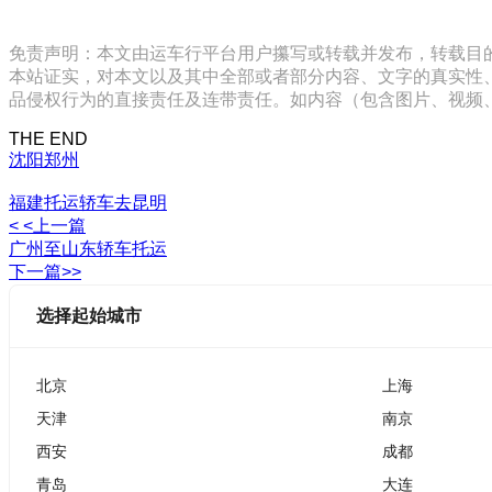
免责声明：本文由运车行平台用户攥写或转载并发布，转载目
本站证实，对本文以及其中全部或者部分内容、文字的真实性
品侵权行为的直接责任及连带责任。如内容（包含图片、视频、音频、
THE END
沈阳
郑州
福建托运轿车去昆明
< <上一篇
广州至山东轿车托运
下一篇>>
选择起始城市
北京
上海
天津
南京
西安
成都
青岛
大连