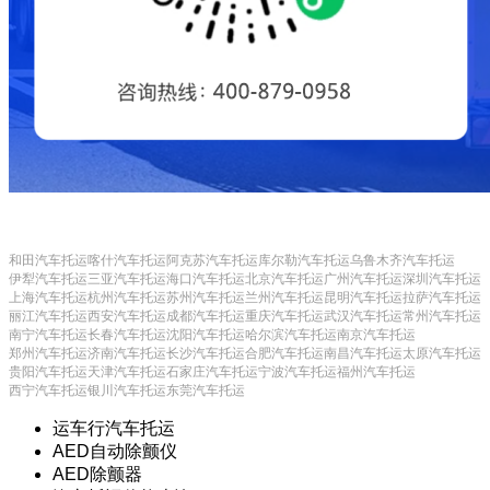
和田汽车托运
喀什汽车托运
阿克苏汽车托运
库尔勒汽车托运
乌鲁木齐汽车托运
伊犁汽车托运
三亚汽车托运
海口汽车托运
北京汽车托运
广州汽车托运
深圳汽车托运
上海汽车托运
杭州汽车托运
苏州汽车托运
兰州汽车托运
昆明汽车托运
拉萨汽车托运
丽江汽车托运
西安汽车托运
成都汽车托运
重庆汽车托运
武汉汽车托运
常州汽车托运
南宁汽车托运
长春汽车托运
沈阳汽车托运
哈尔滨汽车托运
南京汽车托运
郑州汽车托运
济南汽车托运
长沙汽车托运
合肥汽车托运
南昌汽车托运
太原汽车托运
贵阳汽车托运
天津汽车托运
石家庄汽车托运
宁波汽车托运
福州汽车托运
西宁汽车托运
银川汽车托运
东莞汽车托运
运车行汽车托运
AED自动除颤仪
AED除颤器