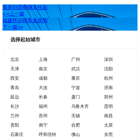
重庆到昆明轿车托运
< <上一篇
福建托运轿车去昆明
下一篇>>
选择起始城市
北京
上海
广州
深圳
天津
南京
武汉
沈阳
西安
成都
重庆
杭州
青岛
大连
宁波
济南
延边
长春
厦门
郑州
长沙
福州
乌鲁木齐
昆明
兰州
苏州
无锡
南昌
贵阳
南宁
合肥
太原
石家庄
呼和浩特
佛山
东莞