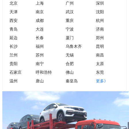
北京
上海
广州
深圳
天津
南京
武汉
沈阳
西安
成都
重庆
杭州
青岛
大连
宁波
济南
延边
长春
厦门
郑州
长沙
福州
乌鲁木齐
昆明
兰州
苏州
无锡
南昌
贵阳
南宁
合肥
太原
石家庄
呼和浩特
佛山
东莞
温州
唐山
秦皇岛
更多》