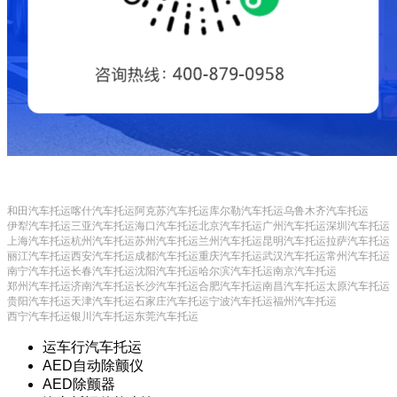
和田汽车托运
喀什汽车托运
阿克苏汽车托运
库尔勒汽车托运
乌鲁木齐汽车托运
伊犁汽车托运
三亚汽车托运
海口汽车托运
北京汽车托运
广州汽车托运
深圳汽车托运
上海汽车托运
杭州汽车托运
苏州汽车托运
兰州汽车托运
昆明汽车托运
拉萨汽车托运
丽江汽车托运
西安汽车托运
成都汽车托运
重庆汽车托运
武汉汽车托运
常州汽车托运
南宁汽车托运
长春汽车托运
沈阳汽车托运
哈尔滨汽车托运
南京汽车托运
郑州汽车托运
济南汽车托运
长沙汽车托运
合肥汽车托运
南昌汽车托运
太原汽车托运
贵阳汽车托运
天津汽车托运
石家庄汽车托运
宁波汽车托运
福州汽车托运
西宁汽车托运
银川汽车托运
东莞汽车托运
运车行汽车托运
AED自动除颤仪
AED除颤器