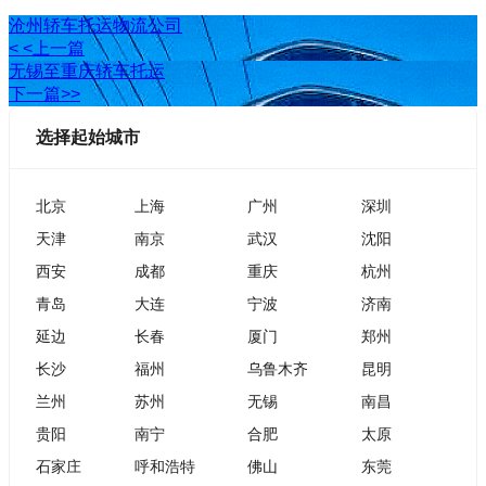
沧州轿车托运物流公司
< <上一篇
无锡至重庆轿车托运
下一篇>>
选择起始城市
北京
上海
广州
深圳
天津
南京
武汉
沈阳
西安
成都
重庆
杭州
青岛
大连
宁波
济南
延边
长春
厦门
郑州
长沙
福州
乌鲁木齐
昆明
兰州
苏州
无锡
南昌
贵阳
南宁
合肥
太原
石家庄
呼和浩特
佛山
东莞