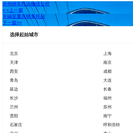
沧州轿车托运物流公司
< <上一篇
无锡至重庆轿车托运
下一篇>>
选择起始城市
北京
上海
天津
南京
西安
成都
青岛
大连
延边
长春
长沙
福州
兰州
苏州
贵阳
南宁
石家庄
呼和浩特