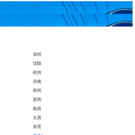
深圳
沈阳
杭州
济南
郑州
昆明
南昌
太原
东莞