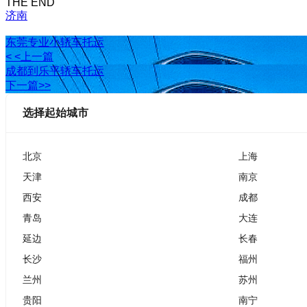
THE END
济南
东莞专业小轿车托运
< <上一篇
成都到乐平轿车托运
下一篇>>
选择起始城市
北京
上海
天津
南京
西安
成都
青岛
大连
延边
长春
长沙
福州
兰州
苏州
贵阳
南宁