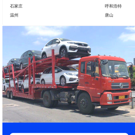
石家庄
呼和浩特
温州
唐山