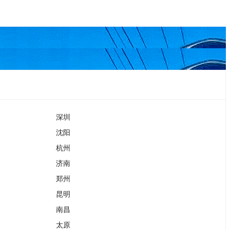
深圳
沈阳
杭州
济南
郑州
昆明
南昌
太原