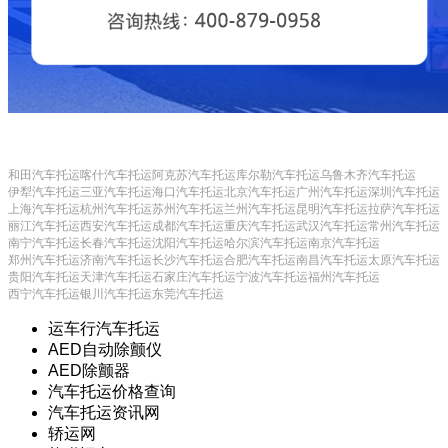
和田汽车托运
喀什汽车托运
阿克苏汽车托运
库尔勒汽车托运
乌鲁木齐汽车托运
伊犁汽车托运
三亚汽车托运
海口汽车托运
北京汽车托运
广州汽车托运
深圳汽车托运
上海汽车托运
杭州汽车托运
苏州汽车托运
兰州汽车托运
昆明汽车托运
拉萨汽车托运
丽江汽车托运
西安汽车托运
成都汽车托运
重庆汽车托运
武汉汽车托运
常州汽车托运
南宁汽车托运
长春汽车托运
沈阳汽车托运
哈尔滨汽车托运
南京汽车托运
郑州汽车托运
济南汽车托运
长沙汽车托运
合肥汽车托运
南昌汽车托运
太原汽车托运
贵阳汽车托运
天津汽车托运
石家庄汽车托运
宁波汽车托运
福州汽车托运
西宁汽车托运
银川汽车托运
东莞汽车托运
运车行汽车托运
AED自动除颤仪
AED除颤器
汽车托运价格查询
汽车托运资讯网
轿运网