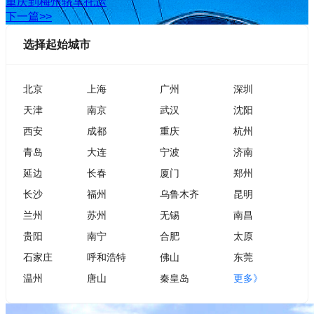
重庆到梅州轿车托运
下一篇>>
选择起始城市
北京
上海
广州
深圳
天津
南京
武汉
沈阳
西安
成都
重庆
杭州
青岛
大连
宁波
济南
延边
长春
厦门
郑州
长沙
福州
乌鲁木齐
昆明
兰州
苏州
无锡
南昌
贵阳
南宁
合肥
太原
石家庄
呼和浩特
佛山
东莞
温州
唐山
秦皇岛
更多》