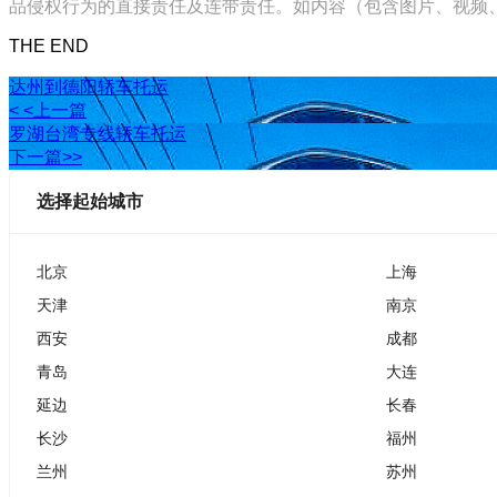
品侵权行为的直接责任及连带责任。如内容（包含图片、视频、音频、
THE END
达州到德阳轿车托运
< <上一篇
罗湖台湾专线轿车托运
下一篇>>
选择起始城市
北京
上海
天津
南京
西安
成都
青岛
大连
延边
长春
长沙
福州
兰州
苏州