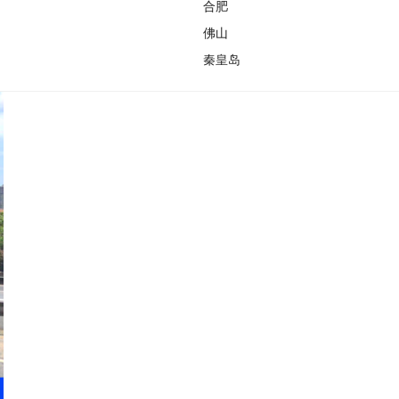
合肥
佛山
秦皇岛