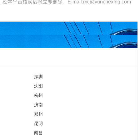
将立即删除。E-mail:mc@yunchexing.com
深圳
沈阳
杭州
济南
郑州
昆明
南昌